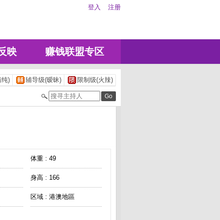
登入
注册
反映
赚钱联盟专区
纯)
辅导级(暧昧)
限制级(火辣)
体重 : 49
身高 : 166
区域 : 港澳地區