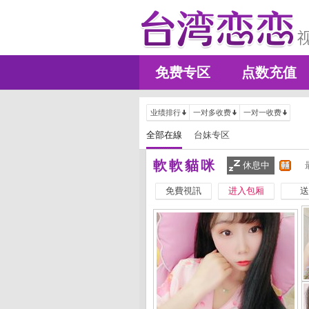
免费专区
点数充值
业绩排行
一对多收费
一对一收费
全部在線
台妹专区
軟軟貓咪
休息中
免費視訊
进入包厢
送