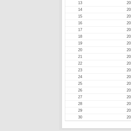
13
20
14
20
15
20
16
20
17
20
18
20
19
20
20
20
21
20
22
20
23
20
24
20
25
20
26
20
27
20
28
20
29
20
30
20