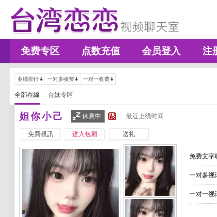
免费专区
点数充值
会员登入
注
业绩排行
一对多收费
一对一收费
全部在線
台妹专区
妲你小己
休息中
最近上线时间 :
免費視訊
进入包厢
送礼
免费文字聊
一对多视
一对一视