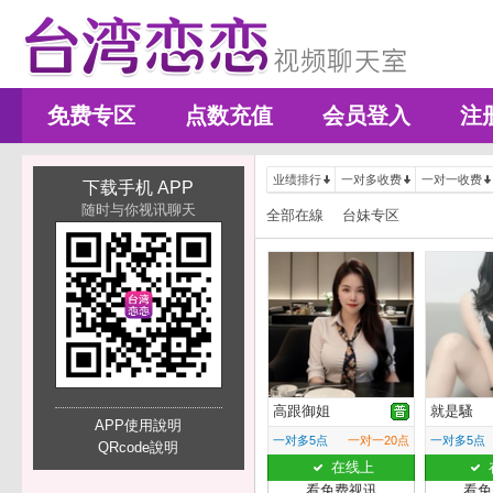
免费专区
点数充值
会员登入
注
业绩排行
一对多收费
一对一收费
下载手机 APP
随时与你视讯聊天
全部在線
台妹专区
高跟御姐
就是騷
APP使用說明
一对多5点
一对一20点
一对多5点
QRcode說明
在线上
看免费视讯
看免