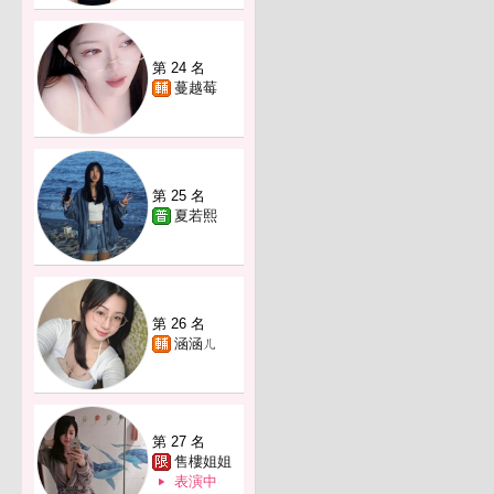
第 24 名
蔓越莓
第 25 名
夏若熙
第 26 名
涵涵ㄦ
第 27 名
售樓姐姐
表演中