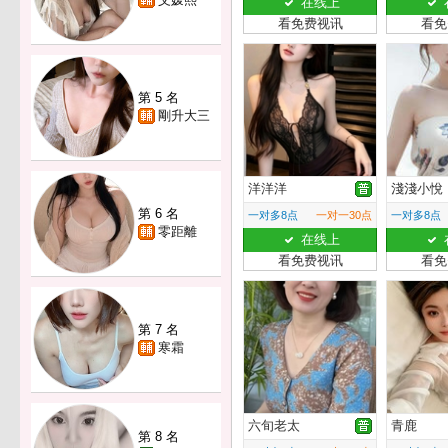
在线上
看免费视讯
看免
第 5 名
剛升大三
洋洋洋
淺淺小悅
第 6 名
一对多8点
一对一30点
一对多8点
零距離
在线上
看免费视讯
看免
第 7 名
寒霜
六旬老太
青鹿
第 8 名