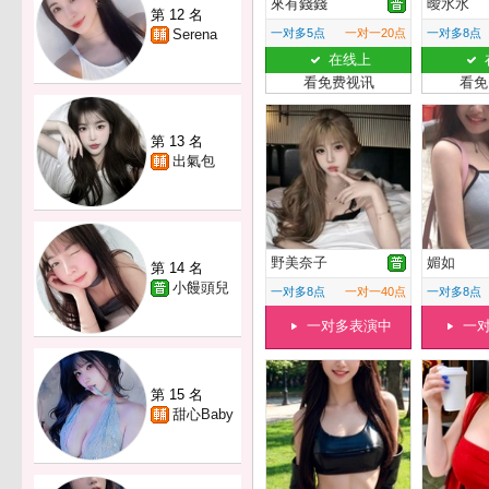
來有錢錢
曖水水
第 12 名
Serena
一对多5点
一对一20点
一对多8点
在线上
看免费视讯
看免
第 13 名
出氣包
野美奈子
媚如
第 14 名
小饅頭兒
一对多8点
一对一40点
一对多8点
一对多表演中
一
第 15 名
甜心Baby