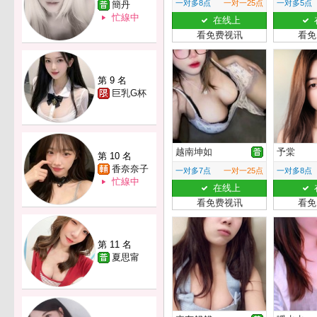
一对多8点
一对一25点
一对多5点
簡丹
忙線中
在线上
看免费视讯
看免
第 9 名
巨乳G杯
越南坤如
予棠
第 10 名
香奈奈子
一对多7点
一对一25点
一对多8点
忙線中
在线上
看免费视讯
看免
第 11 名
夏思甯