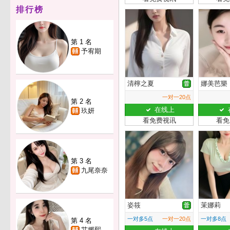
排行榜
第 1 名
予宥期
清檸之夏
娜美芭樂
一对一20点
第 2 名
在线上
玖妍
看免费视讯
看免
第 3 名
九尾奈奈
姿筱
茉娜莉
一对多5点
一对一20点
一对多8点
第 4 名
艾媛熙