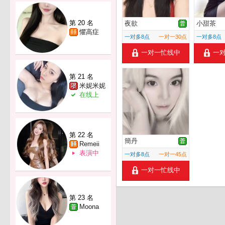
第 20 名
夜欲
小甜茶
懼高症
一对多8点
一对一30点
一对多8点
一对一忙线中
一
第 21 名
米妮米妮
在线上
第 22 名
簡丹
Remeii
表演中
一对多8点
一对一45点
一对一忙线中
第 23 名
Moona