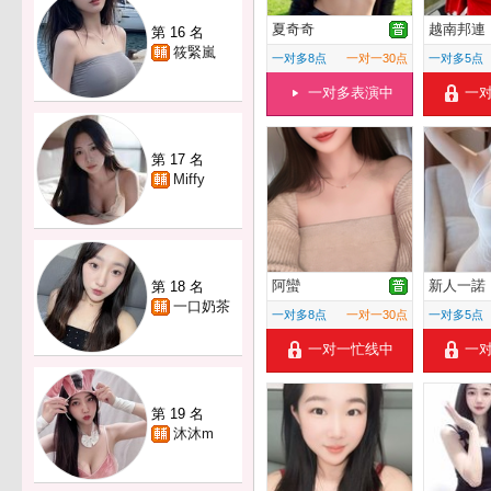
夏奇奇
越南邦連
第 16 名
筱緊嵐
一对多8点
一对一30点
一对多5点
一对多表演中
一
第 17 名
Miffy
阿蠻
新人一諾
第 18 名
一口奶茶
一对多8点
一对一30点
一对多5点
一对一忙线中
一
第 19 名
沐沐m